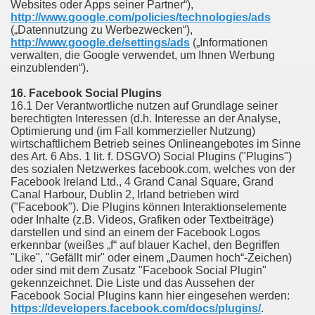
Websites oder Apps seiner Partner“),
http://www.google.com/policies/technologies/ads
(„Datennutzung zu Werbezwecken“),
http://www.google.de/settings/ads
(„Informationen
verwalten, die Google verwendet, um Ihnen Werbung
einzublenden“).
16. Facebook Social Plugins
16.1 Der Verantwortliche nutzen auf Grundlage seiner
berechtigten Interessen (d.h. Interesse an der Analyse,
Optimierung und (im Fall kommerzieller Nutzung)
wirtschaftlichem Betrieb seines Onlineangebotes im Sinne
des Art. 6 Abs. 1 lit. f. DSGVO) Social Plugins ("Plugins")
des sozialen Netzwerkes facebook.com, welches von der
Facebook Ireland Ltd., 4 Grand Canal Square, Grand
Canal Harbour, Dublin 2, Irland betrieben wird
("Facebook"). Die Plugins können Interaktionselemente
oder Inhalte (z.B. Videos, Grafiken oder Textbeiträge)
darstellen und sind an einem der Facebook Logos
erkennbar (weißes „f“ auf blauer Kachel, den Begriffen
"Like", "Gefällt mir" oder einem „Daumen hoch“-Zeichen)
oder sind mit dem Zusatz "Facebook Social Plugin"
gekennzeichnet. Die Liste und das Aussehen der
Facebook Social Plugins kann hier eingesehen werden:
https://developers.facebook.com/docs/plugins/
.