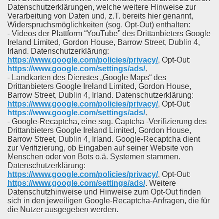
Datenschutzerklärungen, welche weitere Hinweise zur
Verarbeitung von Daten und, z.T. bereits hier genannt,
Widerspruchsmöglichkeiten (sog. Opt-Out) enthalten:
- Videos der Plattform “YouTube” des Drittanbieters Google
Ireland Limited, Gordon House, Barrow Street, Dublin 4,
Irland. Datenschutzerklärung:
https://www.google.com/policies/privacy/
, Opt-Out:
https://www.google.com/settings/ads/
.
- Landkarten des Dienstes „Google Maps“ des
Drittanbieters Google Ireland Limited, Gordon House,
Barrow Street, Dublin 4, Irland. Datenschutzerklärung:
https://www.google.com/policies/privacy/
, Opt-Out:
https://www.google.com/settings/ads/
.
- Google-Recaptcha, eine sog. Captcha -Verifizierung des
Drittanbieters Google Ireland Limited, Gordon House,
Barrow Street, Dublin 4, Irland. Google-Recaptcha dient
zur Verifizierung, ob Eingaben auf seiner Website von
Menschen oder von Bots o.ä. Systemen stammen.
Datenschutzerklärung:
https://www.google.com/policies/privacy/
, Opt-Out:
https://www.google.com/settings/ads/
. Weitere
Datenschutzhinweise und Hinweise zum Opt-Out finden
sich in den jeweiligen Google-Recaptcha-Anfragen, die für
die Nutzer ausgegeben werden.