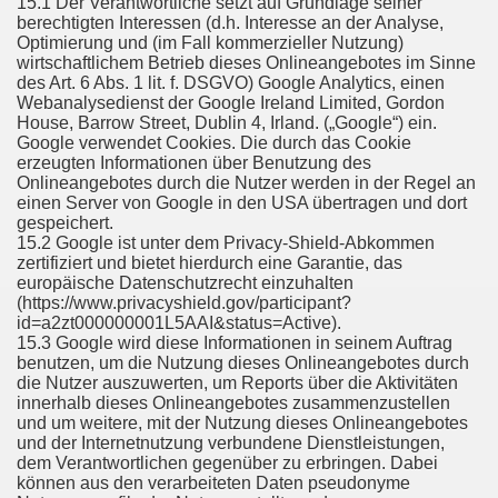
15.1 Der Verantwortliche setzt auf Grundlage seiner
berechtigten Interessen (d.h. Interesse an der Analyse,
Optimierung und (im Fall kommerzieller Nutzung)
wirtschaftlichem Betrieb dieses Onlineangebotes im Sinne
des Art. 6 Abs. 1 lit. f. DSGVO) Google Analytics, einen
Webanalysedienst der Google Ireland Limited, Gordon
House, Barrow Street, Dublin 4, Irland. („Google“) ein.
Google verwendet Cookies. Die durch das Cookie
erzeugten Informationen über Benutzung des
Onlineangebotes durch die Nutzer werden in der Regel an
einen Server von Google in den USA übertragen und dort
gespeichert.
15.2 Google ist unter dem Privacy-Shield-Abkommen
zertifiziert und bietet hierdurch eine Garantie, das
europäische Datenschutzrecht einzuhalten
(https://www.privacyshield.gov/participant?
id=a2zt000000001L5AAI&status=Active).
15.3 Google wird diese Informationen in seinem Auftrag
benutzen, um die Nutzung dieses Onlineangebotes durch
die Nutzer auszuwerten, um Reports über die Aktivitäten
innerhalb dieses Onlineangebotes zusammenzustellen
und um weitere, mit der Nutzung dieses Onlineangebotes
und der Internetnutzung verbundene Dienstleistungen,
dem Verantwortlichen gegenüber zu erbringen. Dabei
können aus den verarbeiteten Daten pseudonyme