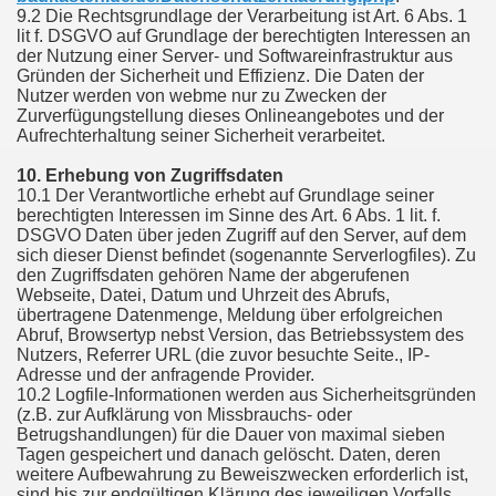
9.2 Die Rechtsgrundlage der Verarbeitung ist Art. 6 Abs. 1
lit f. DSGVO auf Grundlage der berechtigten Interessen an
der Nutzung einer Server- und Softwareinfrastruktur aus
Gründen der Sicherheit und Effizienz. Die Daten der
Nutzer werden von webme nur zu Zwecken der
Zurverfügungstellung dieses Onlineangebotes und der
Aufrechterhaltung seiner Sicherheit verarbeitet.
10. Erhebung von Zugriffsdaten
10.1 Der Verantwortliche erhebt auf Grundlage seiner
berechtigten Interessen im Sinne des Art. 6 Abs. 1 lit. f.
DSGVO Daten über jeden Zugriff auf den Server, auf dem
sich dieser Dienst befindet (sogenannte Serverlogfiles). Zu
den Zugriffsdaten gehören Name der abgerufenen
Webseite, Datei, Datum und Uhrzeit des Abrufs,
übertragene Datenmenge, Meldung über erfolgreichen
Abruf, Browsertyp nebst Version, das Betriebssystem des
Nutzers, Referrer URL (die zuvor besuchte Seite., IP-
Adresse und der anfragende Provider.
10.2 Logfile-Informationen werden aus Sicherheitsgründen
(z.B. zur Aufklärung von Missbrauchs- oder
Betrugshandlungen) für die Dauer von maximal sieben
Tagen gespeichert und danach gelöscht. Daten, deren
weitere Aufbewahrung zu Beweiszwecken erforderlich ist,
sind bis zur endgültigen Klärung des jeweiligen Vorfalls