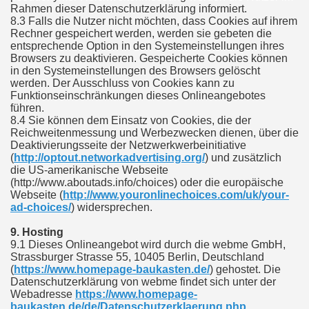
Rahmen dieser Datenschutzerklärung informiert.
8.3 Falls die Nutzer nicht möchten, dass Cookies auf ihrem
Rechner gespeichert werden, werden sie gebeten die
entsprechende Option in den Systemeinstellungen ihres
Browsers zu deaktivieren. Gespeicherte Cookies können
in den Systemeinstellungen des Browsers gelöscht
werden. Der Ausschluss von Cookies kann zu
Funktionseinschränkungen dieses Onlineangebotes
führen.
8.4 Sie können dem Einsatz von Cookies, die der
Reichweitenmessung und Werbezwecken dienen, über die
Deaktivierungsseite der Netzwerkwerbeinitiative
(
http://optout.networkadvertising.org/
) und zusätzlich
die US-amerikanische Webseite
(http://www.aboutads.info/choices) oder die europäische
Webseite (
http://www.youronlinechoices.com/uk/your-
ad-choices/
) widersprechen.
9. Hosting
9.1 Dieses Onlineangebot wird durch die webme GmbH,
Strassburger Strasse 55, 10405 Berlin, Deutschland
(
https://www.homepage-baukasten.de/
) gehostet. Die
Datenschutzerklärung von webme findet sich unter der
Webadresse
https://www.homepage-
baukasten.de/de/Datenschutzerklaerung.php
.