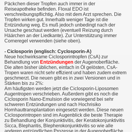
Päckchen dieser Tropfen auch immer in der
Reiseapotheke befinden. Floxal EDO ist
verschreibungspflichtig. Also mit dem Arzt sprechen. Die
Tropfen wirken gut. Innerhalb weniger Tage ist die
Entzündung weg. Es muß jedoch unbedingt nach der
Ursache geschaut werden (eventuell Reizung durch
Häärchen an der Liedkante). Zur Unterstützung immer
Corneregel verwenden (siehe oben).
- Ciclosporin (englisch: Cyclosporin-A)
Neue hochwirksame Ciclosporintropfen (CsA) zur
Behandlung von
Entzündungen
der Augenoberfläche.
Die alten bisher üblichen, einfach in Öl gelösten, CsA-
Tropen waren nicht sehr effizient und haben zudem extrem
geschmerzt. Die neuen gibt es in zwei Versionen und in
Stärken bis zu 2%:
Am häufigsten werden jetzt die Ciclosporin-Liposomen
Augentropen verschrieben. Außerdem gibt es noch die
Ciclosporin Nano-Emulsion die vorwiegend bei sehr
schweren Entzündungen und nach Hochrisiko
Hornhauttransplantation eingesetzt werden. Diese neuen
Ciclosporintropen sind im Augenblick die beste Therapie
zu Behandlung der Konjunktivitis, der Keratokonjunktivitis
Sicca, Blepharitis, Blepherokonjunktivitis so wie alle
anderen entzündlichen Prozesse in der Augenoberfläche.