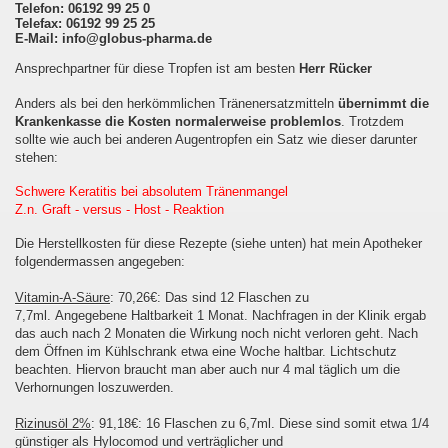
Telefon: 06192 99 25 0
Telefax: 06192 99 25 25
E-Mail: info@globus-pharma.de
Ansprechpartner für diese Tropfen ist am besten
Herr Rücker
Anders als bei den herkömmlichen Tränenersatzmitteln
übernimmt die
Krankenkasse die Kosten normalerweise problemlos
. Trotzdem
sollte wie auch bei anderen Augentropfen ein Satz wie dieser darunter
stehen:
Schwere Keratitis bei absolutem Tränenmangel
Z.n. Graft - versus - Host - Reaktion
Die Herstellkosten für diese Rezepte (siehe unten) hat mein Apotheker
folgendermassen angegeben:
Vitamin-A-Säure
: 70,26€: Das sind 12 Flaschen zu
7,7ml. Angegebene Haltbarkeit 1 Monat. Nachfragen in der Klinik ergab
das auch nach 2 Monaten die Wirkung noch nicht verloren geht. Nach
dem Öffnen im Kühlschrank etwa eine Woche haltbar. Lichtschutz
beachten. Hiervon braucht man aber auch nur 4 mal täglich um die
Verhornungen loszuwerden.
Rizinusöl 2%
: 91,18€: 16 Flaschen zu 6,7ml. Diese sind somit etwa 1/4
günstiger als Hylocomod und verträglicher und