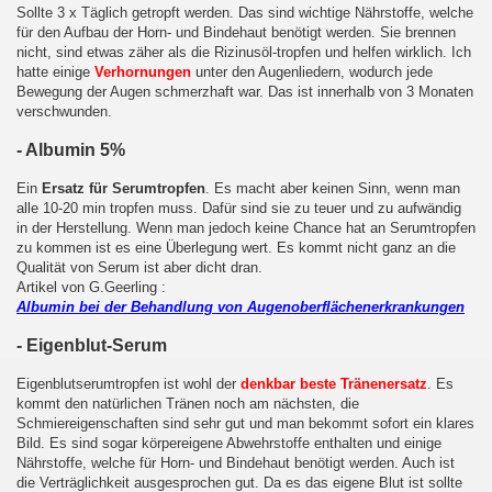
Sollte 3 x Täglich getropft werden. Das sind wichtige Nährstoffe, welche
für den Aufbau der Horn- und Bindehaut benötigt werden. Sie brennen
nicht, sind etwas zäher als die Rizinusöl-tropfen und helfen wirklich. Ich
hatte einige
Verhornungen
unter den Augenliedern, wodurch jede
Bewegung der Augen schmerzhaft war. Das ist innerhalb von 3 Monaten
verschwunden.
- Albumin 5%
Ein
Ersatz für Serumtropfen
. Es macht aber keinen Sinn, wenn man
alle 10-20 min tropfen muss. Dafür sind sie zu teuer und zu aufwändig
in der Herstellung. Wenn man jedoch keine Chance hat an Serumtropfen
zu kommen ist es eine Überlegung wert. Es kommt nicht ganz an die
Qualität von Serum ist aber dicht dran.
Artikel von G.Geerling :
Albumin bei der Behandlung von Augenoberflächenerkrankungen
- Eigenblut-Serum
Eigenblutserumtropfen ist wohl der
denkbar beste Tränenersatz
. Es
kommt den natürlichen Tränen noch am nächsten, die
Schmiereigenschaften sind sehr gut und man bekommt sofort ein klares
Bild. Es sind sogar körpereigene Abwehrstoffe enthalten und einige
Nährstoffe, welche für Horn- und Bindehaut benötigt werden. Auch ist
die Verträglichkeit ausgesprochen gut. Da es das eigene Blut ist sollte