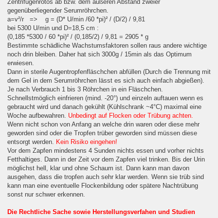
Zentrifugenrotos ab bzw. dem aüßeren Abstand zweier
gegenüberliegender Serumröhrchen.
a=v²/r => g = (D* U/min /60 *pi)² / (D/2) / 9,81
bei 5300 U/min und D=18,5 cm :
(0,185 *5300 / 60 *pi)² / (0,185/2) / 9,81 = 2905 * g
Bestimmte schädliche Wachstumsfaktoren sollen raus andere wichtige
noch drin bleiben. Daher hat sich 3000g / 15min als das Optimum
erwiesen.
Dann in sterile Augentropfenfläschchen abfüllen (Durch die Trennung mit
dem Gel in dem Serumröhrchen lässt es sich auch einfach abgießen).
Je nach Verbrauch 1 bis 3 Röhrchen in ein Fläschchen.
Schnellstmöglich einfrieren (mind. -20°) und einzeln auftauen wenn es
gebraucht wird und danach gekühlt (Kühlschrank ~4°C) maximal eine
Woche aufbewahren.
Unbedingt auf Flocken oder Trübung achten.
Wenn nicht schon von Anfang an welche drin waren oder diese mehr
geworden sind oder die Tropfen trüber geworden sind müssen diese
entsorgt werden.
Kein Risiko eingehen!
Vor dem Zapfen mindestens 4 Sunden nichts essen und vorher nichts
Fetthaltiges. Dann in der Zeit vor dem Zapfen viel trinken. Bis der Urin
möglichst hell, klar und ohne Schaum ist. Dann kann man davon
ausgehen, dass die tropfen auch sehr klar werden. Wenn sie trüb sind
kann man eine eventuelle Flockenbildung oder spätere Nachtrübung
sonst nur schwer erkennen.
Die Rechtliche Sache sowie Herstellungsverfahen und Studien