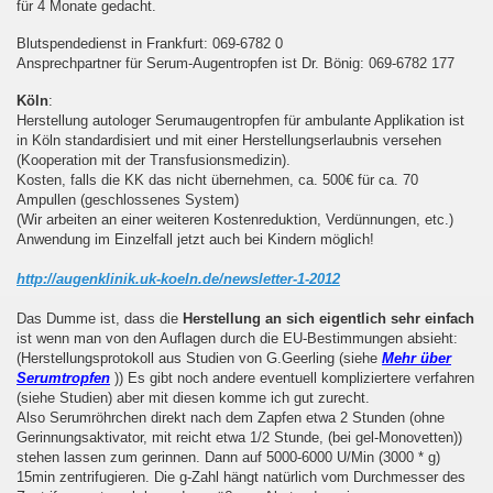
für 4 Monate gedacht.
Blutspendedienst in Frankfurt: 069-6782 0
Ansprechpartner für Serum-Augentropfen ist Dr. Bönig: 069-6782 177
Köln
:
Herstellung autologer Serumaugentropfen für ambulante Applikation ist
in Köln standardisiert und mit einer Herstellungserlaubnis versehen
(Kooperation mit der Transfusionsmedizin).
Kosten, falls die KK das nicht übernehmen, ca. 500€ für ca. 70
Ampullen (geschlossenes System)
(Wir arbeiten an einer weiteren Kostenreduktion, Verdünnungen, etc.)
Anwendung im Einzelfall jetzt auch bei Kindern möglich!
http://augenklinik.uk-koeln.de/newsletter-1-2012
Das Dumme ist, dass die
Herstellung an sich eigentlich sehr einfach
ist wenn man von den Auflagen durch die EU-Bestimmungen absieht:
(Herstellungsprotokoll aus Studien von G.Geerling (siehe
Mehr über
Serumtropfen
)) Es gibt noch andere eventuell kompliziertere verfahren
(siehe Studien) aber mit diesen komme ich gut zurecht.
Also Serumröhrchen direkt nach dem Zapfen etwa 2 Stunden (ohne
Gerinnungsaktivator, mit reicht etwa 1/2 Stunde, (bei gel-Monovetten))
stehen lassen zum gerinnen. Dann auf 5000-6000 U/Min (3000 * g)
15min zentrifugieren. Die g-Zahl hängt natürlich vom Durchmesser des