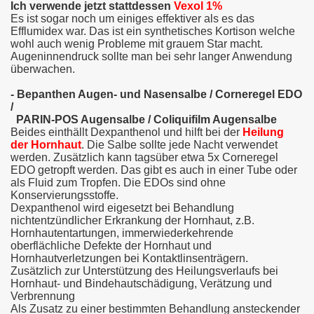
Ich verwende jetzt stattdessen
Vexol 1%
Es ist sogar noch um einiges effektiver als es das
Efflumidex war. Das ist ein synthetisches Kortison welche
wohl auch wenig Probleme mit grauem Star macht.
Augeninnendruck sollte man bei sehr langer Anwendung
überwachen.
- Bepanthen Augen- und Nasensalbe / Corneregel EDO
/
PARIN-POS Augensalbe
/
Coliquifilm Augensalbe
Beides einthällt Dexpanthenol und hilft bei der
Heilung
der Hornhaut
. Die Salbe sollte jede Nacht verwendet
werden. Zusätzlich kann tagsüber etwa 5x Corneregel
EDO getropft werden. Das gibt es auch in einer Tube oder
als Fluid zum Tropfen. Die EDOs sind ohne
Konservierungsstoffe.
Dexpanthenol wird eigesetzt bei Behandlung
nichtentzündlicher Erkrankung der Hornhaut, z.B.
Hornhautentartungen, immerwiederkehrende
oberflächliche Defekte der Hornhaut und
Hornhautverletzungen bei Kontaktlinsenträgern.
Zusätzlich zur Unterstützung des Heilungsverlaufs bei
Hornhaut- und Bindehautschädigung, Verätzung und
Verbrennung
Als Zusatz zu einer bestimmten Behandlung ansteckender