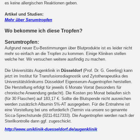
es keine allergischen Reaktionen geben.
Artikel und Studien:
Mehr über Serumtropfen
Wo bekomme ich diese Tropfen?
Serumtropfen:
Aufgrund neuer Eu-Bestimmungen über Blutprodukte ist es leider nicht
mehr so einfach an die Tropfen zu kommen. Einige Kliniken stellen
welche her. Wir versuchen weitere ausfindig zu machen.
Die Universitäts Augenklinik in
Düsseldorf
(Prof. Dr. G. Geerling) kann
jetzt im Institut für Transfusionsdiagnostik und Zytotherapeutika des
Universitätsklinikums Düsseldorf Eigenserum-Augentropfen herstellen.
Die Herstellung erfolgt für jeweils 6 Monate Vorrat (besonders für
chronische Anwendung gedacht). Die Kosten pro Monat belaufen sich
(für 30 Flaschen) auf 183,17 €. Sollte die Blutspende nicht ausreichen
werden zusätzlich Albumin 5%-AT ausgegeben. Für die Entnahme ist
eine Vorstellung bei uns erforderlich (Termin via unsere so genannte
Sicca-Sprechstunde (0211-8117333). Die Augentropfen werden nach der
Sterilkontrolle dann ggf. zugeschickt.
http://www.uniklinik-duesseldorf.de/augenklinik