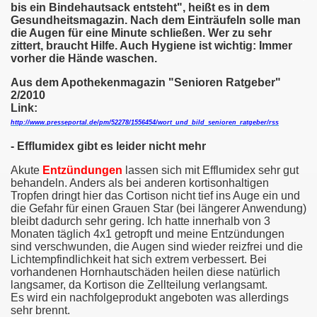
bis ein Bindehautsack entsteht", heißt es in dem
Gesundheitsmagazin. Nach dem Einträufeln solle man
die Augen für eine Minute schließen. Wer zu sehr
zittert, braucht Hilfe. Auch Hygiene ist wichtig: Immer
vorher die Hände waschen.
Aus dem Apothekenmagazin "Senioren Ratgeber"
2/2010
Link:
http://www.presseportal.de/pm/52278/1556454/wort_und_bild_senioren_ratgeber/rss
- Efflumidex gibt es leider nicht mehr
Akute
Entzündungen
lassen sich mit Efflumidex sehr gut
behandeln. Anders als bei anderen kortisonhaltigen
Tropfen dringt hier das Cortison nicht tief ins Auge ein und
die Gefahr für einen Grauen Star (bei längerer Anwendung)
bleibt dadurch sehr gering. Ich hatte innerhalb von 3
Monaten täglich 4x1 getropft und meine Entzündungen
sind verschwunden, die Augen sind wieder reizfrei und die
Lichtempfindlichkeit hat sich extrem verbessert. Bei
vorhandenen Hornhautschäden heilen diese natürlich
langsamer, da Kortison die Zellteilung verlangsamt.
Es wird ein nachfolgeprodukt angeboten was allerdings
sehr brennt.