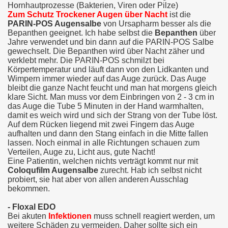
Hornhautprozesse (Bakterien, Viren oder Pilze)
Zum Schutz Trockener Augen über Nacht
ist die
PARIN-POS Augensalbe
von Ursapharm besser als die
Bepanthen geeignet. Ich habe selbst die
Bepanthen
über
Jahre verwendet und bin dann auf die PARIN-POS Salbe
gewechselt. Die Bepanthen wird über Nacht zäher und
verklebt mehr. Die PARIN-POS schmilzt bei
Körpertemperatur und läuft dann von den Lidkanten und
Wimpern immer wieder auf das Auge zurück. Das Auge
bleibt die ganze Nacht feucht und man hat morgens gleich
klare Sicht. Man muss vor dem Einbringen von 2 - 3 cm in
das Auge die Tube 5 Minuten in der Hand warmhalten,
damit es weich wird und sich der Strang von der Tube löst.
Auf dem Rücken liegend mit zwei Fingern das Auge
aufhalten und dann den Stang einfach in die Mitte fallen
lassen. Noch einmal in alle Richtungen schauen zum
Verteilen, Auge zu, Licht aus, gute Nacht!
Eine Patientin, welchen nichts verträgt kommt nur mit
Coloqufilm Augensalbe
zurecht. Hab ich selbst nicht
probiert, sie hat aber von allen anderen Ausschlag
bekommen.
- Floxal EDO
Bei akuten
Infektionen
muss schnell reagiert werden, um
weitere Schäden zu vermeiden. Daher sollte sich ein