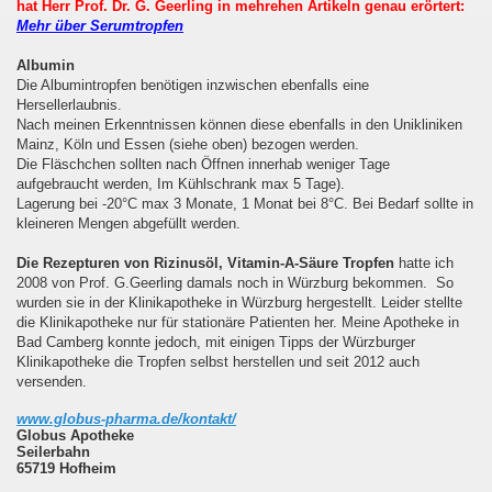
hat Herr Prof. Dr. G. Geerling in mehrehen Artikeln genau erörtert:
Mehr über Serumtropfen
Albumin
Die Albumintropfen benötigen inzwischen ebenfalls eine
Hersellerlaubnis.
Nach meinen Erkenntnissen können diese ebenfalls in den Unikliniken
Mainz, Köln und Essen (siehe oben) bezogen werden.
Die Fläschchen sollten nach Öffnen innerhab weniger Tage
aufgebraucht werden, Im Kühlschrank max 5 Tage).
Lagerung bei -20°C max 3 Monate, 1 Monat bei 8°C. Bei Bedarf sollte in
kleineren Mengen abgefüllt werden.
Die Rezepturen von Rizinusöl, Vitamin-A-Säure Tropfen
hatte ich
2008 von Prof. G.Geerling damals noch in Würzburg bekommen. So
wurden sie in der Klinikapotheke in Würzburg hergestellt. Leider stellte
die Klinikapotheke nur für stationäre Patienten her. Meine Apotheke in
Bad Camberg konnte jedoch, mit einigen Tipps der Würzburger
Klinikapotheke die Tropfen selbst herstellen und seit 2012 auch
versenden.
www.globus-pharma.de/kontakt/
Globus Apotheke
Seilerbahn
65719 Hofheim