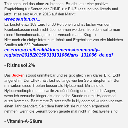
Thüringen und das ohne zu brennen. Es gibt jetzt eine positive
Empfehlung für Santen der CHMP zur EU-Zulassung von Ikervis und
jetzt ist es seit August 2015 auf den Markt:
www.santen.eu...
Es kostet etwa 109 Euro für 30 Portionen und ist bisher von den
Krankenkassen noch nicht übernommen worden. Trotzdem sollte man
einen Übernahmeantrag stellen. Versuch macht Klug :-)
Hier noch ein einige Infos zum Inhalt und Ergebnisse von vier klnidchen
Studien mit 532 Patianten:
ec.europa.eu/health/documents/community-
register/2015/20150319131066/anx_131066_de.pdf
- Rizinusöl 2%
Das
Jucken
stoppt unmittelbar und es gibt gleich ein klares Bild. Echt
angenehm. Der Effekt hält fast so lange wie bei Serumtropfen an. Bei
mir wirken diese Tropfen besser als Hylocomod. Mir sind die
Hylocomodtropfen mittlerweile zu dünnflüssig und reizen die Augen,
wenn ich versuche länger als eine halbe Stunde nur mit Hylocomod
auszukommen. Bestimmte Zusatzstoffe in Hylocomod wurden vor etwa
einen Jahr geändert. Seit dem kann ich sie nur noch ergänzend
nehmen, wenn die Serumtropfen gerade mal nicht in Reichweite sind.
- Vitamin-A-Säure