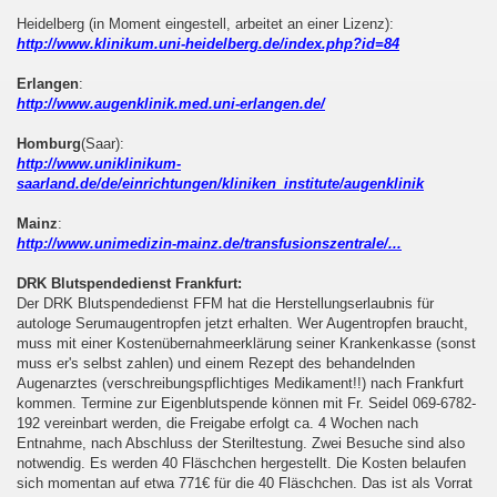
Heidelberg (in Moment eingestell, arbeitet an einer Lizenz):
http://www.klinikum.uni-heidelberg.de/index.php?id=84
Erlangen
:
http://www.augenklinik.med.uni-erlangen.de/
Homburg
(Saar):
http://www.uniklinikum-
saarland.de/de/einrichtungen/kliniken_institute/augenklinik
Mainz
:
http://www.unimedizin-mainz.de/transfusionszentrale/...
DRK Blutspendedienst Frankfurt:
Der DRK Blutspendedienst FFM hat die Herstellungserlaubnis für
autologe Serumaugentropfen jetzt erhalten. Wer Augentropfen braucht,
muss mit einer Kostenübernahmeerklärung seiner Krankenkasse (sonst
muss er's selbst zahlen) und einem Rezept des behandelnden
Augenarztes (verschreibungspflichtiges Medikament!!) nach Frankfurt
kommen. Termine zur Eigenblutspende können mit Fr. Seidel 069-6782-
192 vereinbart werden, die Freigabe erfolgt ca. 4 Wochen nach
Entnahme, nach Abschluss der Steriltestung. Zwei Besuche sind also
notwendig. Es werden 40 Fläschchen hergestellt. Die Kosten belaufen
sich momentan auf etwa 771€ für die 40 Fläschchen. Das ist als Vorrat